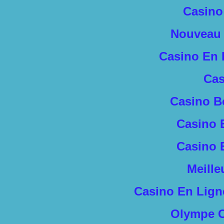
Casino
Nouveau 
Casino En 
Cas
Casino B
Casino 
Casino 
Meille
Casino En Lign
Olympe C