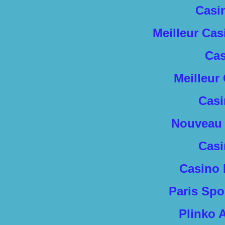
Casi
Meilleur Cas
Cas
Meilleur
Casi
Nouveau 
Casi
Casino 
Paris Spo
Plinko 