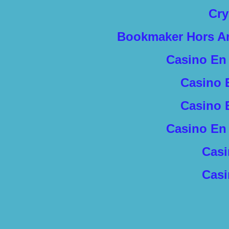
Cry
Bookmaker Hors Arj
Casino En 
Casino 
Casino 
Casino En 
Casi
Casi