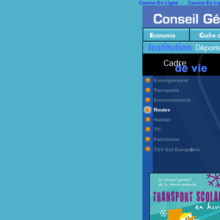
Casino En Ligne
Casino En Lig
Enseignement
Transports
Environnement
Routes
Habitat
TIC
Patrimoine
TGV Est Europ�en