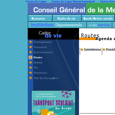
Casino En Ligne
Casino En Ligne Retrait Instantané
Casino Ave
Enseignement
Transports
Compétences
Procéd
Environnement
Routes
Habitat
TIC
Patrimoine
TGV Est Europ�en