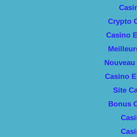
Casi
Crypto 
Casino E
Meilleu
Nouveau 
Casino E
Site C
Bonus C
Casi
Casi