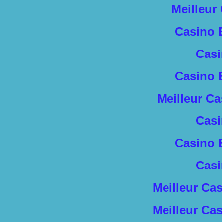
Meilleur
Casino 
Casi
Casino 
Meilleur C
Casi
Casino 
Casi
Meilleur Ca
Meilleur Ca