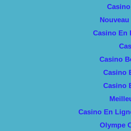
Casino
Nouveau 
Casino En 
Cas
Casino B
Casino 
Casino 
Meille
Casino En Lign
Olympe C