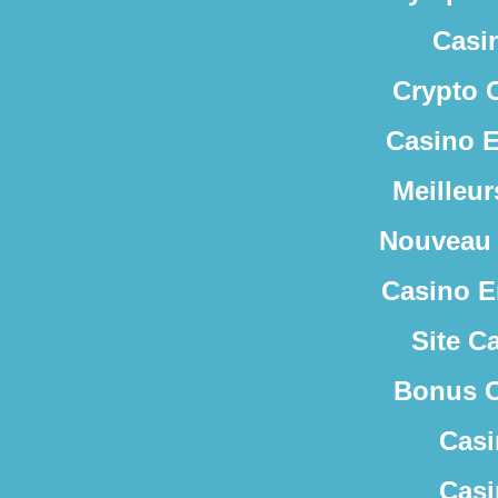
Casi
Crypto 
Casino E
Meilleu
Nouveau 
Casino E
Site C
Bonus C
Casi
Casi