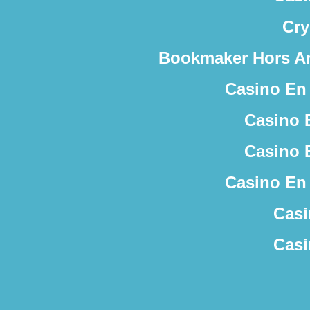
Cry
Bookmaker Hors Arj
Casino En 
Casino 
Casino 
Casino En 
Casi
Casi