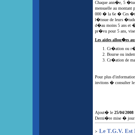
Chaque ann�e, 5 �tud
mensuelle au montant
000 � la 6e � Ces �tu
l�issue de leurs �tude
d�au moins 5 ans et � e
pr�vu pour 5 ans, vis
Les aides allou�es au
Cr�ation ou r�
Bourse ou indem
Cr�ation de mai
Pour plus d'information
invitons � consulter le
Ajout� le
25/04/2008
Derni�re mise � jour
Le T.G.V. Es
>