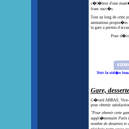
c�l�brer d'une mani�r
franc succ�s.
Tout au long de cette 
animations propos�es 
la gare a permis d'accue
Pour d�cou
Voir la vid�o Ina
Gare, desserte
G�rard ABBAS, Vice-P
pour obtenir satisfactio
"Pour obtenir cette gare
suppl�mentaire Paris in
nombre de dessertes et 