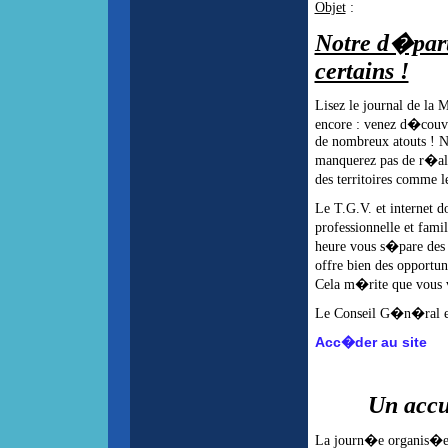
Objet
:
Notre d�part
certains !
Lisez le journal de la 
encore : venez d�couvr
de nombreux atouts ! No
manquerez pas de r�ali
des territoires comme l
Le T.G.V. et internet d
professionnelle et fam
heure vous s�pare des 
offre bien des opportuni
Cela m�rite que vous v
Le Conseil G�n�ral es
Acc�der au site
Un accu
La journ�e organis�e 