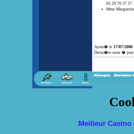
03.29.79.37.57.
Mme Marguerite 
Ajout� le
17/07/2008
Derni�re mise � jour
Cool
Meilleur Casino