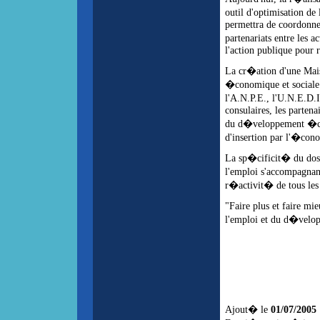
outil d'optimisation de
permettra de coordonner 
partenariats entre les 
l'action publique pour r
La cr�ation d'une Mais
�conomique et sociale 
l'A.N.P.E., l'U.N.E.D.I
consulaires, les partena
du d�veloppement �con
d'insertion par l'�con
La sp�cificit� du dos
l'emploi s'accompagnant
r�activit� de tous les 
"Faire plus et faire m
l'emploi et du d�velo
Ajout� le
01/07/2005