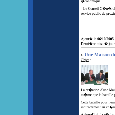
�conomique
- Le Conseil G�n�ral, 
service public de prox
Ajout� le
06/10/2005
Derni�re mise � jour
Une Maison de
>
Objet
:
La cr�ation d'une Mais
m�me que la bataille p
Cette bataille pour l'
indirectement au ch�ma
Aujourd'hui, la r�alisa