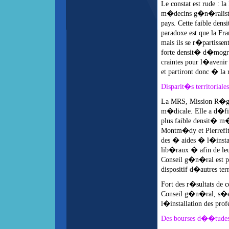
Le constat est rude : 
m�decins g�n�raliste
pays. Cette faible den
paradoxe est que la F
mais ils se r�partiss
forte densit� d�mogra
craintes pour l�aveni
et partiront donc � la 
Disparit�s territoriale
La MRS, Mission R�gio
m�dicale. Elle a d�fini
plus faible densit� m�
Montm�dy et Pierrefitte
des � aides � l�insta
lib�raux � afin de leu
Conseil g�n�ral est pa
dispositif d�autres terr
Fort des r�sultats de c
Conseil g�n�ral, s�e
l�installation des prof
Des bourses d��tudes 