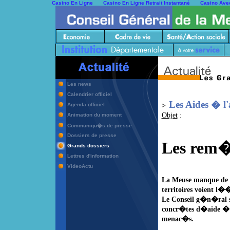
Casino En Ligne
Casino En Ligne Retrait Instantané
Casino Ave
Les news
Calendrier officiel
Les Aides � l'
>
Agenda officiel
Objet
:
Animation du moment
Communiqu�s de presse
Dossiers de presse
Les rem�d
Grands dossiers
Lettres d'information
VideoActu
La Meuse manque de m
territoires voient l�
Le Conseil g�n�ral s
concr�tes
d�aide � l�
menac�s.