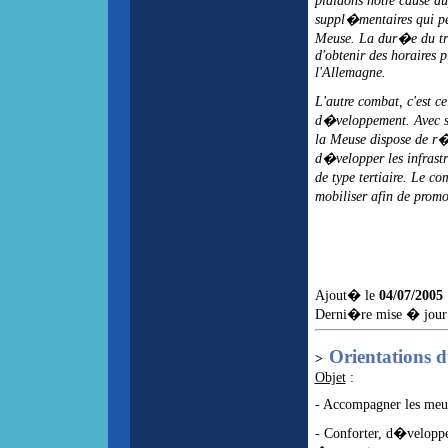
plaidons notre cause au
suppl�mentaires qui pe
Meuse. La dur�e du tr
d'obtenir des horaires p
l'Allemagne.
L'autre combat, c'est ce
d�veloppement. Avec so
la Meuse dispose de r�e
d�velopper les infrastr
de type tertiaire. Le c
mobiliser afin de prom
Ajout� le
04/07/2005
Derni�re mise � jour
Orientations 
>
Objet
:
- Accompagner les meus
- Conforter, d�velopper 