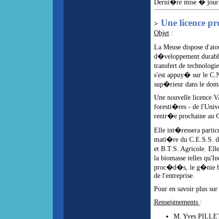
Derni�re mise � jour
Une licence p
>
Objet
:
La Meuse dispose d'ato
d�veloppement durable.
transfert de technolog
s'est appuy� sur le C.
sup�rieur dans le dom
Une nouvelle licence V
foresti�res - de l'Uni
rentr�e prochaine au C
Elle int�ressera partic
mati�re du C.E.S.S. de 
et B.T.S. Agricole. Ell
la biomasse telles qu'
proc�d�s, le g�nie bio
de l'entreprise.
Pour en savoir plus sur 
Renseignements
:
M. Yves PILLET 