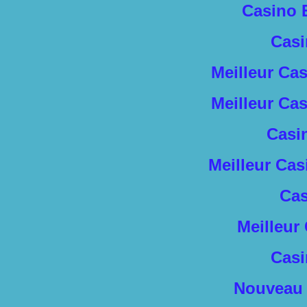
Casino 
Casi
Meilleur Ca
Meilleur Ca
Casi
Meilleur Cas
Cas
Meilleur
Casi
Nouveau 