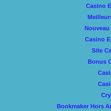
Casino E
Meilleu
Nouveau 
Casino E
Site C
Bonus C
Casi
Casi
Cry
Bookmaker Hors Arj