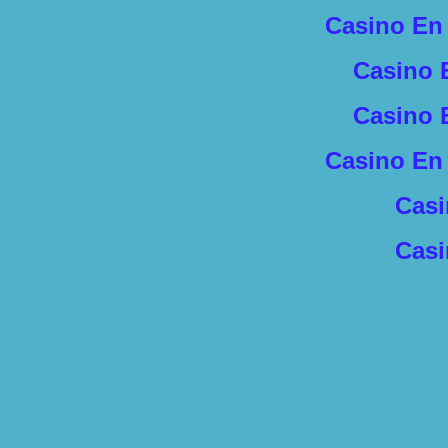
Casino En 
Casino 
Casino 
Casino En 
Casi
Casi