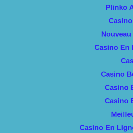
Plinko 
Casino
Nouveau 
Casino En 
Cas
Casino B
Casino 
Casino 
Meille
Casino En Lign