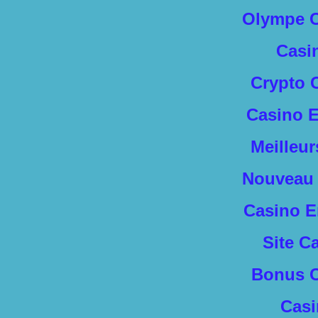
Olympe C
Casi
Crypto 
Casino E
Meilleu
Nouveau 
Casino E
Site C
Bonus C
Casi