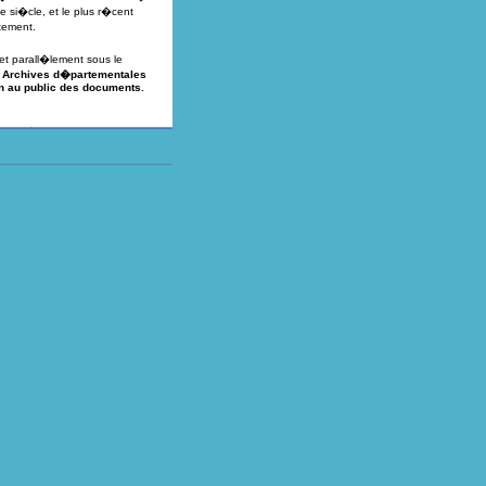
e si�cle, et le plus r�cent
tement.
t parall�lement sous le
 Archives d�partementales
n au public des documents.