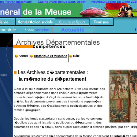
ne Retrait Instantané
Casino Avec Bonus Sans Depot
Nouveau Casino En Ligne 202
S
Accueil
Historique et Missions
Rôle
Les Archives d�partementales :
 ligne
la m�moire du d�partement
C'est la loi du 5 brumaire an V (26 octobre 1796) qui institue des
archives départementales dans chacun des d�partements
nouvellement cr��s : il s'agit de rassembler, sous l'autorit� du
pr�fet, les documents provenant des institutions supprim�es
d'Ancien R�gime, des �tablissements eccl�siastiques et des
familles �migr�es.
Depuis, les fonds s'accroissent sans cesse, par les versements
r�guliers des administrations publiques du d�partement, des
communes et des h�pitaux, sans oublier l'acquisition d'archives priv�es, par don, d
Aujourd'hui, les Archives d�partementales de la Meuse conservent
18 kilom�tres li