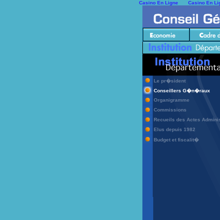
Casino En Ligne
Casino En Lig
Le pr�sident
Conseillers G�n�raux
Organigramme
Commissions
Recueils des Actes Adminis
Elus depuis 1982
Budget et fiscalit�