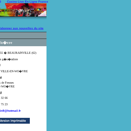
5
Casino Live En Ligne France
'abonner aux nouvelles du site
 Wo�vre
955 � BEAURAINVILLE (62)
 g�n�raliste
M
de VILLE-EN-WO�VRE
se
x de Fresnes
EN-WO�VRE
ct
 32 66
 75 23
in9@hotmail.fr