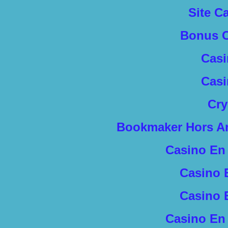
Site C
Bonus C
Casi
Casi
Cry
Bookmaker Hors Arj
Casino En 
Casino 
Casino 
Casino En 