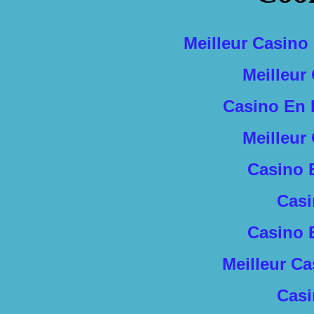
Meilleur Casino
Meilleur
Casino En 
Meilleur
Casino 
Casi
Casino 
Meilleur C
Casi