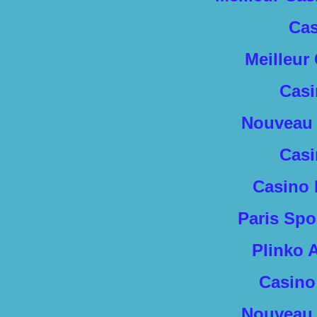
Cas
Meilleur
Casi
Nouveau 
Casi
Casino 
Paris Spo
Plinko 
Casino
Nouveau 