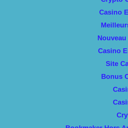
Casino E
Meilleu
Nouveau 
Casino E
Site C
Bonus C
Casi
Casi
Cry
Bookmaker Hors Arj