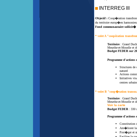
INTERREG III
Objectif :
Coop�ration transfront
du territoire europ�en harmonie
Fond communautaire sollicit�
* volet A "coopération transfro
Territoire
: Grand Duché
Meurthe-et-Moselle et d
Budget FEDER sur 20
Programme d'actions
Structures de
naturel
Actions commu
Initiatives v
centres urbai
* volet B "coop�ration transn
Territoire
: Grand Duché
Meurthe-et-Moselle et d
Voir la carte
Budget FEDER
: 330 
Programme d'actions
Constitution d
Am�liorer la 
Prot�ger et me
Faciliter la c