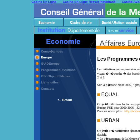
Casino En Ligne
Casino En Ligne Retrait Instantané
Casino Ave
Comp�tences
Europe
Les Programmes d
GUIDEurope
Les initiatives communautaires s
Programmes d'Actions
visant � r�pondre � des besoins p
GIP Objectif Meuse
2 et 3.
Liens utiles
Sur la p�riode 2000-2006, 4 pro
Contacts
EQUAL
<-- Retour
Objectif :
éliminer les facteurs qu
Budget FSE pour 2000-2006 : 320
Pour en savoir plus :
http://www.
URBAN
Objectif :
r�habilitation �conomiq
durable.
* Le d�partement de la Meuse n'e