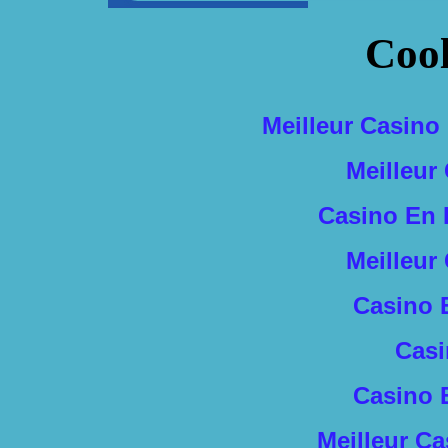
Cool
Meilleur Casino
Meilleur
Casino En 
Meilleur
Casino 
Casi
Casino 
Meilleur C