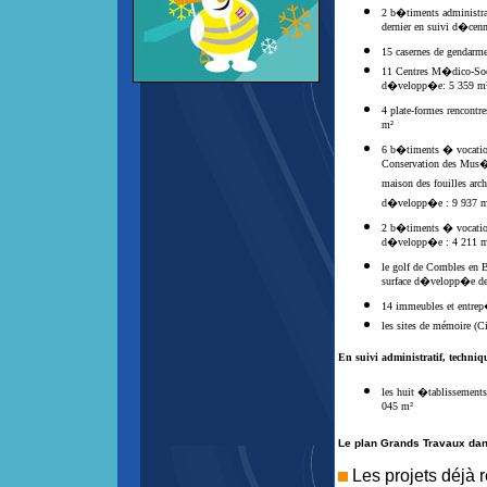
2 b�timents administrat
dernier en suivi d�cen
15 casernes de gendarme
11 Centres M�dico-Socia
d�velopp�e: 5 359 m
4 plate-formes rencontre
m²
6 b�timents � vocation
Conservation des Mus�
maison des fouilles arc
d�velopp�e : 9 937 m
2
b�timents � vocation a
d�velopp�e : 4 211 m
le golf de Combles en B
surface d�velopp�e de
14 immeubles et entrep
les sites de mémoire (C
En suivi administratif, techniqu
les huit �tablissement
045 m²
Le plan Grands Travaux dans
Les projets déjà 